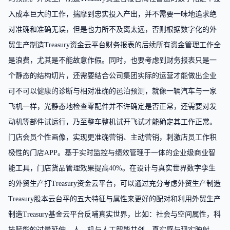
入成本巨大的工作，揣摩到忠实投入产出，并不需要一味地追求绝
对准确和准确无误，但是也力所不及离太远，否则根据数字化的外
贸生产制造Treasury资金云平台财务报表的后续所有资金管理工作全
是浪费，尤其是不能故意作假。同时，也要考虑到财务报表只是一
个静态的结构切片，还需要结合公司集团实际的运营才能做出企业
可不可以健康的诊断与相对准确的邑泊预测，就像一辆汽车与一家
飞机一样，光静态地检查零配件并不许确定是否正常，还需要对发
动机等部件试运行，乃至整车整机试开飞试才能确定其工作正常。
门店会员个性画像，实现更准确营销、主动营销，刺激店员工作积
极性的门店APP。基于实时监控与绩效管理于一体的企业级商业智
能工具，门店货品管理效果提高40%。在设计与真实世界数字孪生
的外贸生产打Treasury资金云平台，可以通过充分考虑外贸生产制造
Treasury股本云台平的五大特征与属性来更好的配对和利用外贸生产
制造Treasury基金云平台反哺真实世界，比如：社会与空间属性，科
技赋能的过量延伸，人、机与人工智能共创，真实感与现实映射