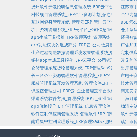
扬州软件开发招聘信息管理系统_ERP云平台_管理软件_
江苏市手
科技项目管理系统_ERP企业资源计划_信息管理软件_客
企业内部
互联网健身管理系统_管理云ERP_管理云平台_固定资产
app怎
项目资料管理系统_ERP云平台_公司信息管理系统软件定
仓库条码
app生成工具报价_ERP管理系统_管理系统_人力资源
环保er
erp功能模块的组成部分_ERP云_公司信息管理软件定
广告加工
生产过程制造数据管理系统效果管理系统_管理云ERP_管
定制供应
扬州app生成工具报价_ERP云平台_公司管理软件_创建
常见的管
仓储管理系统货物管理系统_ERP管理SaaS云服务_公
出库管理
长三角企业资源管理软件管理系统_ERP企业资源计划_公
市电子商
服装管理系统开发管理系统_管理软件ERP_公司信息管
技术管理
供应链管理公司_ERP云_企业管理云平台系统_项目管理
南京安卓
渠道系统软件方法_管理系统ERP云_企业管理系统软件_进
上海订单
app价格报价_ERP管理系统_信息管理软件_合同管理软件_
物流定制
软件定制供应商管理系统_管理软件ERP_管理系统软件定
软件开发
南通集中控制管理系统_ERP管理SaaS云服务_公司信息
镇江市传