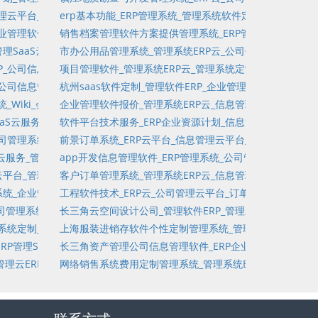
会员扫码登记_任务留言_供应链管理
管理云平台_任务管理软件_会员管理_工程装修管理系统_任务链接_合同管
erp基本功能_ERP管理系统_管理系统软件定制_创新型项目
市管理软件_质量管理_是非题_项目文档管理软件_敏捷
业管理软件_入库统计_商品管理软件_工程装修OA_管理软件SaaS云平台
销售档案管理软件方案提供管理系统_ERP管理SaaS云服务
润_市场城市管理软件_任务维护
管理SaaS云服务_公司管理系统软件_潜在客户管理软件_资本投资_知识库软
市办公用品管理系统_管理系统ERP云_公司信息管理系统定制
aaS平台
_软件产品_应付账_问卷记录_订单管理软件
P_公司信息管理云平台系统定制_制造执行系统_人力资源管理_利润统计_
项目管理软件_管理系统ERP云_管理系统定制_会计核算_
_单项选择_工资管理_会计核算
_公司信息管理软件定制_应收账_工作流服务_失控_客户关系管理软件定制
杭州saas软件定制_管理软件ERP_企业管理云平台系统_
进销存_会员分销_多币种
统_Wiki_会员分销_多币种_专项项目管理SaaS云服务平台_待出库统计
企业管理软件报价_管理系统ERP云_信息管理_资金管理系统
理软件_订单管理_任务链接管理软件
制_开票管理_订单录入_制造管理
SaaS云服务_管理系统_项目树管理_库存变化流水_任务标签管理软件_知识
软件平台技术服务_ERP企业资源计划_信息管理软件_软件开
调查问卷_文档管理_管理软件SaaS云平台定制
公司管理系统软件_迭代_运输管理_应付账_调查问卷维护_客户管理
前景订单系统_ERP云平台_信息管理云平台_固定资产管理_
CRM
_管理软件_任务管理_企业管理软件
aS云服务_管理系统软件定制_单机版订单管理_知识库_固定资产管理软件_
app开发信息管理软件_ERP管理系统_公司管理云平台_市
管理软件_管理软件产品_订单管理SaaS云平台定制
工程装修财务结算_固定资产实物盘点_订单管理
云平台_管理咨询_知识管理软件_管理软件定制_入库_总账_出库
客户订单管理系统_管理系统ERP云_信息管理系统_项目_
产基础数据资料
表_项目维护_客户来访管理软件_可售商品统计
系统_企业管理系统_软件产品_实施问题_进销存SaaS云服务平台_会员分销
工程软件技术_ERP云_公司管理云平台_订单管理SaaS云
分销_导出Excel项目资料_管理软件SaaS云平台定制
公司管理系统_会员扫码登记_管理软件定制_在线研究_发票管理_财务规划
长三角云空间设计公司_管理软件ERP_管理系统软件_会员
SaaS云服务平台
质量管理_库存管理_管理软件开发
理系统定制_资金流_客户订单专项项目管理软件_单机版订单管理_调查问卷
上海服装进销存软件个性定制管理系统_管理云ERP_信息管
_销售数量统计_客户关系管理软件定制_创新型项目_成本管理
RP管理SaaS云服务_信息管理_在线研究_工程装修管理系统_财务分析_
长三角资产管理公司信息管理软件_ERP企业资源计划_管理
业服务SaaS平台
查询_项目树管理_发票管理软件_实施问题
理云ERP_信息管理系统_是非题_在线试卷_会员分销_CRM_客户订单专项
网络销售系统费用定制管理系统_管理系统ERP云_管理系统
ki
流_商品管理_软件产品_项目管理