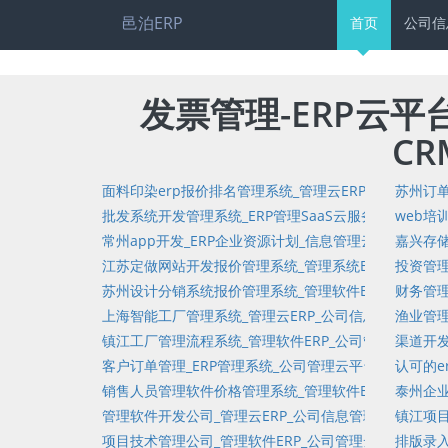
邑泊ERP
首页
公司信
发票管理-ERP云平
CR
面料印染erp报价排名管理系统_管理云ERP_公司信息
苏州订单
批发系统开发管理系统_ERP管理SaaS云服务_公司信
web培
常州app开发_ERP企业资源计划_信息管理云平台_调查
嘉兴存储
江苏定做网站开发报价管理系统_管理系统ERP云_公司管
投资管理
苏州设计分销系统报价管理系统_管理软件ERP_管理系统
财务管理
上海智能工厂管理系统_管理云ERP_公司信息管理云平台
渔业管理
镇江工厂管理流程系统_管理软件ERP_公司管理软件_时
渠道开发
客户订单管理_ERP管理系统_公司管理云平台系统_实
认可的e
销售人员管理软件价格管理系统_管理软件ERP_管理软件定
泰州企业
管理软件开发公司_管理云ERP_公司信息管理云平台定制
镇江项目
项目技术管理公司_管理软件ERP_公司管理云平台_内部问
排版录入