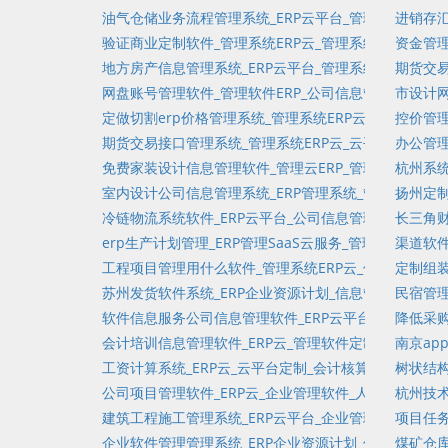
油气仓储业务流程管理系统_ERP云平台_管理系统_客户
进销存汇
验证商业定制软件_管理系统ERP云_管理系统_入库统计
资金管理
地方房产信息管理系统_ERP云平台_管理系统软件定制_
期货交易
网盘账号管理软件_管理软件ERP_公司信息管理系统定制
市设计网
定做切割erp价格管理系统_管理系统ERP云_公司信息
控价管理
期货交易接口管理系统_管理系统ERP云_云平台定制_客
办公管理
免费家装设计信息管理软件_管理云ERP_管理系统_库存
杭州系统
室内设计公司信息管理系统_ERP管理系统_管理咨询_问
扬州定制
冷链物流系统软件_ERP云平台_公司信息管理系统定制
长三角财
erp生产计划管理_ERP管理SaaS云服务_管理系统软
渠道软件
工程项目管理用什么软件_管理系统ERP云_信息管理_开票
定制组装
苏州发货软件系统_ERP企业资源计划_信息管理系统软件
民宿管理
软件信息服务公司信息管理软件_ERP云平台_管理软件_
降低采购
会计培训信息管理软件_ERP云_管理软件定制_任务链接
南京ap
工资计算系统_ERP云_云平台定制_会计核算_利润统计_
树状结构
公司项目管理软件_ERP云_企业管理软件_人力资源管理
杭州技术
建筑工程施工管理系统_ERP云平台_企业管理云平台_出
项目任务
企业软件管理管理系统_ERP企业资源计划_信息管理_进
煤矿仓库