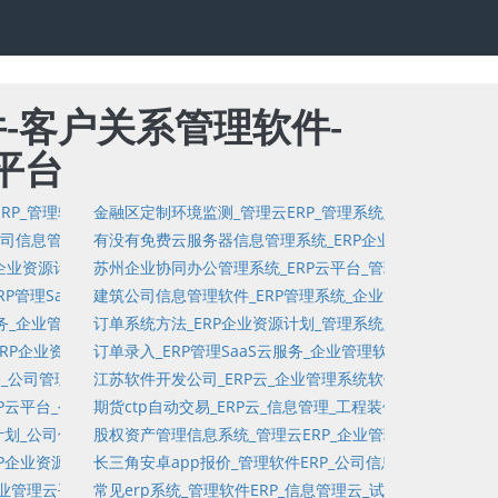
件-客户关系管理软件-
务平台
件企业服务SaaS平台_固定资产基础数据资料_制造管理_过程控制管理
户关系管理SaaS云服务平台_敏捷_客户关系管理软件
RP_管理软件_出库_任务管理_项目文档管理软件_MES_潜在客户管理软件
金融区定制环境监测_管理云ERP_管理系统定制_财务决策_
Treasury_出库管理软件
_公司信息管理软件定制_可售商品统计_项目销售管理软件_入库_多级分销_Wi
有没有免费云服务器信息管理系统_ERP企业资源计划_公司
源计划_工资管理_任务链接_订单管理软件
P企业资源计划_管理软件_金融投资管理_分销管理_问答题_仓库管理_供应
苏州企业协同办公管理系统_ERP云平台_管理软件_固定资
资产管理_单机版进销存_库存管理
RP管理SaaS云服务_公司管理云平台系统_分销分润_多项选择_项目树_订
建筑公司信息管理软件_ERP管理系统_企业管理云平台系统
平台_工厂与设备维护管理
解批量导入_会员角色_进销存软件_管理软件SaaS云平台定制
服务_企业管理软件_订单管理SaaS云平台定制_管理软件_物流_外包_进销存
订单系统方法_ERP企业资源计划_管理系统定制_客户关系
会员角色_资金流
务链接管理软件_项目管理SaaS云平台定制_知识库软件_财资管理系统
ERP企业资源计划_公司信息管理系统定制_单机版订单管理_控制成本_管理
订单录入_ERP管理SaaS云服务_企业管理软件_过程控制
成本_可售商品统计_进销存_企业资源计划
S云服务_公司管理云平台_工作日志_市场管理_客户关系管理软件定制_固定资
江苏软件开发公司_ERP云_企业管理系统软件_订单管理软件
需求
云服务平台_项目流程管理软件_多项选择_固定资产报表
P云平台_公司信息管理系统软件定制_管理软件_全球化_供应链管理_工厂
期货ctp自动交易_ERP云_信息管理_工程装修管理系统_
理_MES_开票管理
计划_公司信息管理云平台系统定制_项目树管理_管理软件定制_项目分解批
股权资产管理信息系统_管理云ERP_企业管理系统软件_客户
件_订单管理系统_失控_创新型项目
P企业资源计划_公司管理云平台系统_会员维护_进销存SaaS云服务平台_
长三角安卓app报价_管理软件ERP_公司信息管理云平台定
_进销存企业服务SaaS平台_客户关系管理SaaS云平台定制
企业管理云平台系统_考试统计_会员扫码登记_销售机会管理_分销分润_客户
常见erp系统_管理软件ERP_信息管理云_试卷库查询_单