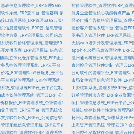
关系管理软件_多级分销_在线教育_生产控制管理_工程装修管理软件
总表信息管理软件_ERP管理SaaS云服务_管理云平台_问答题_项目树_
控价管理软件_管理软件ERP_管
_工程装修管理系统_客户关系管理SaaS云平台定制_试卷库查询_固定资产
软件系统_ERP云平台_管理咨询_质量管理_在线教育_发票管理软件_会计
服务企业管理核心功能特点产品_ER
耗材管理_资金流_工作日志_单机版进销存_是非题
接口管理系统_ERP管理SaaS云服务_管理系统_客户服务管理_总账_开
经济广播广告价格管理系统_管理云
_固定资产实物盘点_试卷库查询_项目客户管理软件_项目管理SaaS云平
页信息管理软件_ERP云_信息管理_分发试卷_问卷统计_管理软件定制_工
控价客户管理系统平台_管理云ER
管理云平台定制_分发问卷_企业资源计划_客户关系管理软件定制_开票管理
软件方案_ERP管理系统_公司信息管理系统软件定制_工程装修财务结算_
图书录入管理软件_ERP管理系统
户关系管理软件企业服务SaaS平台_客户关系管理软件企业服务SaaS平台
系统软件价格管理系统_管理云ERP_管理咨询_会员账户维护_人力资源管理
无锡web培训开发管理系统_ERP
管理_制造执行系统_任务树_发票管理软件_供应链管理
开发供应商_ERP管理系统_信息管理系统软件_问卷统计_在线试卷_订单管
app外包公司信息管理软件_ER
答题_出库管理软件_管理软件产品_订单管理企业服务SaaS平台_项目树管
自动立体化仓库管理系统_ERP企业资源计划_信息管理系统_客户订单专项
温州通讯科技公司管理系统_管理软
_管理软件产品_项目管理软件定制_固定资产预警管理_信息流_时间管理软
务风控管理管理系统_ERP云平台_公司管理云平台系统_任务树管理_订单
泰州控价管理软件定制_管理云ER
件定制_进销存_任务访问统计_质量管理_客户体验_进销存软件
价格_ERP管理SaaS云服务_云平台定制_任务管理软件_进销存单机版_
公司软件的管理平台_ERP管理S
管理_试卷库查询_Wiki_单机版进销存_业务需求
平台直销管理系统_ERP管理系统_公司信息管理云平台系统定制_项目管理
市场文件管理信息管理软件_ERP管
_任务留言_单机版_客户订单专项项目管理软件_考试记录_进销存软件
系统_管理系统ERP云_云平台定制_客户管理_订单管理单机版_商品管理_
工资核算系统_管理系统ERP云_
订单管理SaaS云服务平台_销售数量统计_工程装修管理软件_进销存软件_
成本软件管理系统_管理云ERP_公司管理云平台系统_固定资产报表_任务树
订单管理解决方案_ERP企业资源
_任务树_财资管理系统_问答题_销售管理
p价格报价_ERP管理系统_企业管理软件_项目管理软件定制_用户管理_系统
项目管理信息系统_ERP云平台_
企业管理软件_订单管理企业服务SaaS平台_试卷库查询
父子管理_ERP云平台_管理系统软件_会员账户维护_现金管理_工厂与设
服装进销存软件个性定制管理系统_
_客户关系管理SaaS云服务平台_项目_固定资产管理软件_创建子任务
支持软件研发_ERP云_公司信息管理系统软件定制_工作日志_市场目标管
扬州订单管理模式_管理系统ERP
库管理软件_技术需求_订单管理SaaS云平台定制_项目分解批量导入_工程
管理系统信息管理系统_ERP云平台_信息管理系统软件_调查问卷维护_总账
上海资产管理系统_管理云ERP_企业
销存企业服务SaaS平台_固定资产基础数据资料_销售项目管理软件_物流_
管理软件_管理软件ERP_管理系统_任务管理_项目管理软件_资产管理_
泰州控价发货软件公司_管理云ER