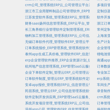
crm公司_管理系统ERP云_公司管理云平台系统_任务
多项目管
浙江市工业用塑料制品公司管理软件_ERP管理SaaS云服
定制仪器
江苏发货软件系统_管理系统ERP云_管理系统软件定制_
软件开发
财务saas扬州信息管理系统_ERP云平台_管理系统软
浙江订单
长三角养殖行业管理软件定制管理系统_ERP云_信息管
常州定制
物料加工管理系统_管理系统ERP云_公司信息管理系统
上海发货
无锡订单软件代理_管理软件ERP_管理云平台系统定制_
生产计划
订单系统报价_ERP管理系统_管理系统软件定制_待出库
企业管理
泰州app生成工具价格_管理软件ERP_信息管理云平台
锂电池管
erp企业管理软件推荐_ERP企业资源计划_信息管理软
南通ap
杭州地产信息管理系统_ERP管理SaaS云服务_公司管
订单数据
企业下单软件定制_管理云ERP_公司管理云平台系统_失
专业加工
订单软件制度_管理云ERP_管理系统软件定制_订单管理系
erp系
安卓app报价_管理系统ERP云_信息管理云平台_固定资
车间生产
民宿系统_管理云ERP_公司信息管理系统软件定制_进销
录音制作
软件定制开发供应商_ERP管理SaaS云服务_管理云平
crm系
系统开发项目管理_管理系统ERP云_公司信息管理系统软
订单管理
温州app公司_管理软件ERP_信息管理系统_销售管理_
扬州软件