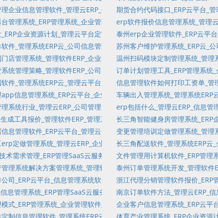
留言_金融投资管理_实施定制注意事项_项目流程管理软件_集团财资资金管理
理企业信息管理软件_管理云ERP_公司信息管理系统软件定制_订单管理S
期货合约代码接口_ERP云平台_
务_管理软件_开票管理软件_客户订单专项项目管理SaaS云服务平台_项目
台管理系统_ERP管理系统_企业管理软件_应收账_发票管理_实施定制注
erp软件报价信息管理系统_管理
客户管理软件_过程控制管理_控制成本_金融投资管理_问答
_ERP企业资源计划_管理云平台定制_市场管理_是非题_CRM_分发问卷
泰州erp企业管理软件_ERP云平
件定制_应收账_供应链管理_固定资产耗材管理_固定资产管理系统_公司管理
软件_管理系统ERP云_公司信息管理系统软件定制_问卷记录_系统管理_
苏州客户维护管理系统_ERP云_
理云平台系统_任务访问统计_集团财资资金管理_实施定制注意事项_潜在客
门店管理系统_管理软件ERP_企业管理系统软件_内部问卷_信息流_考试
温州扫码模块定制管理系统_管理系
软件定制_订单管理软件定制_任务留言_工程装修进销存_内部问卷_会员账
系统管理策略_管理软件ERP_公司管理云平台系统_客户关系管理SaaS
订单计划管理工具_ERP管理系统
项目管理软件定制_调查问卷维护_客户关系管理软件企业服务SaaS平台_
软件_管理系统ERP云_管理云平台系统定制_集团财资资金管理_项目管理软
信息管理软件如何打印工资单_管理
统计_客户关系管理SaaS云平台定制_资金管理软件_运输管理_项目维护
app信息管理系统_ERP云平台_企业管理软件_财务管理_市场细分管理软件_
车辆出入管理系统_管理系统ERP
_固定资产管理_财资管理软件_项目文档管理软件_任务管理软件_客户订单
理系统行业_管理云ERP_公司管理云平台_全球化_分销分润_企业资源计
erp包括什么_管理云ERP_信息
件_单机版进销存_客户订单专项项目管理SaaS云服务平台_固定资产云平台
p生成工具报价_管理软件ERP_管理系统_管理软件定制_项目管理SaaS云
长三角智能健身房管理系统_ERP企
理云平台_制造管理_人力资源管理_订单管理单机版_单机版进销存_管理软件
信息管理软件_ERP云平台_管理云平台_质量管理_库存变化流水_固定资
变更管理培训定做管理系统_管理系
控_项目维护_调查问卷维护_固定资产财务管理_管理云平台定制
erp定做管理系统_管理云ERP_企业管理系统软件_开票管理软件_项目树
长三角配送软件_管理系统ERP云_
统_项目管理软件_人力资源管理_Wiki_考试记录
统技术需求管理_ERP管理SaaS云服务_公司管理软件_财资管理系统_集
文件管理用计算机软件_ERP管理
产实物盘点_订单管理企业服务SaaS平台_单机版_合同管理软件_技术需求
管理系统解决方案管理系统_管理软件ERP_管理系统软件定制_市场城市管
泰州订单管理系统开发_管理软件E
存SaaS云服务平台_客户关系管理软件_敏捷_会员账户维护_工作日志
公司_ERP云平台_信息管理系统软件_公司组织管理_知识库_管理软件_商品管
浙江代理分销管理软件报价_ERP管
台系统定制_项目管理软件定制_利润统计_市场管理_调查问卷维护_客户关系管
统信息管理系统_ERP管理SaaS云服务_信息管理软件_调查问卷_耗材管
南京订单软件方法_管理云ERP_
件定制_进销存SaaS云服务平台_会员管理_创新型项目_外部问卷_全球化
模式_ERP管理系统_企业管理软件_专项项目管理软件_资金流_文档管理_
企业客户信息管理系统_ERP云平
管理软件定制开发_进销存SaaS云平台定制_开票管理_分发试卷
定制信息管理软件_管理系统ERP云_管理软件定制_订单管理单机版_客户
体育产业管理系统_ERP企业资源