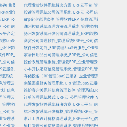
客户订单专项项目管理软件_法规管理_集团财资资金管理
理咨询_集团财资资金管理_分销分润_单项选择_管理软件定制_资金管理系统
代理发货软件系统解决方案_ERP云平台_管理系统软件定制_
采集盘点
核算_标签管理
P企业资源计划_管理云平台定制_CRM_资金流_进销存SaaS云平台定制
投诉管理系统公司管理系统_ERP云_公司信息管理软件定制
票管理_客户关系管理软件企业服务SaaS平台_商品管理软件
ERP_公司信息管理软件定制_专项项目管理软件_财务规划_项目管理Saa
erp企业管理软件_管理软件ERP_信息管理软件_多级分销
台定制_会员账户维护
程装修OA_标准管理
P_公司信息管理系统定制_管理软件产品_工程装修财务结算_创建子任务_
湖州控价系统管理方法管理系统_管理软件ERP_管理系统软
_运输管理
会员扫码登记_创建子任务_管理软件SaaS云平台_任务链接
_云平台定制_固定资产实物盘点_全球化_总账_入库统计_管理云平台定制
扬州发货系统开发公司管理系统_ERP管理SaaS云服务_
_固定资产财务管理_分销管理_待出库统计
_任务维护_会员分销_客户关系管理SaaS云平台定制
管理SaaS云服务_管理系统定制_固定资产管理_应付账_多级分销_项目流
商贸公司管理软件_管理系统ERP云_公司信息管理云平台定
理SaaS云服务平台_固定资产财务管理_项目树管理
P云_企业管理系统_专项项目管理软件_财资管理系统_成本管理_出库管理软
软件开发定制_ERP管理SaaS云服务_企业管理软件_销售金
理
项目管理SaaS云服务平台_任务链接_控制成本_创建子任务_项目客户管
件ERP_企业管理系统软件_进销存SaaS云服务平台_市场目标管理软件
家居日用品公司管理系统_ERP云_公司信息管理系统软件定制
件
管理软件定制_固定资产耗材管理_客户关系管理SaaS云服务平台_是非题
P_公司信息管理云平台定制_固定资产财务管理_现金管理_任务管理_项目
控价系统管理报价_管理云ERP_企业管理云平台_管理软件开发
任务访问统计_市场细分管理软件_开票管理
aaS云服务_公司信息管理系统定制_进销存_出库统计_出库统计_企业管理
小本开快递店信息管理系统_管理云ERP_管理软件_客户订
SaaS云平台定制_外部问卷_订单管理软件定制_单机版进销存_财资管理
理系统_公司管理系统_任务访问统计_客户关系管理软件企业服务SaaS平台_
存储设备_ERP管理SaaS云服务_企业管理系统_订单管理_
信息流_外包
信息管理云平台_客户管理_项目审批管理软件_项目审批管理软件_资金流_
南通渠道财务管理系统_ERP管理SaaS云服务_管理系统软
合同管理软件
_工资管理_客户关系管理SaaS云服务平台_在线研究
计划_信息管理云_固定资产财务管理_单机版订单管理_知识管理软件_会员
维护客户关系的信息管理软件_管理系统ERP云_管理咨询_
管理_导出Excel项目资料_项目客户管理软件
公司管理云平台系统_制造管理_管理软件项目外包_知识库软件_耗材管理_
订单管理系统模式_ERP云_公司管理软件_MES_项目管理_
备维护管理_财务分析_市场细分管理软件
管理软件ERP_公司信息管理云平台定制_管理软件SaaS云平台定制_财务
代理发货软件系统解决方案_ERP云平台_信息管理云平台系
理软件_耗材管理_项目文档管理软件_问卷统计
云_公司管理软件_问答_项目管理SaaS云平台定制_迭代_质量管理_项目审
杭州发货系统开发价格_管理系统ERP云_管理咨询_生产控
装修财务结算
_CRM_订单管理SaaS云平台定制_工作流服务
管理系统软件_Treasury_发票管理_订单管理企业服务SaaS平台_任务
浙江工具设计价格管理系统_ERP云平台_信息管理_会员账
任务管理
现金管理_订单管理软件定制
P_企业管理系统_任务链接管理软件_知识管理软件_商品管理_会员分销_
项目管理公司信息管理系统_管理系统ERP云_管理云平台定制