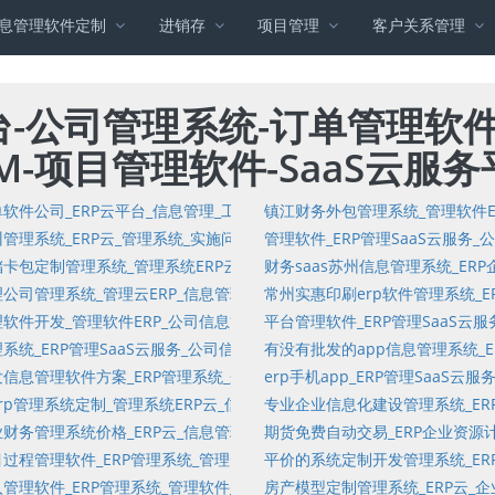
息管理软件定制
进销存
项目管理
客户关系管理
台-公司管理系统-订单管理软
M-项目管理软件-SaaS云服
管理系统软件定制_客户订单专项项目管理SaaS云服务平台_客户关系管理软
软件公司_ERP云平台_信息管理_工程装修管理软件_集团财资资金管理_客
镇江财务外包管理系统_管理软件E
息管理软件定制_资本投资_成本管理_固定资产耗材管理_项目树_总账
训管理系统_ERP云_管理系统_实施问题_项目管理SaaS云平台定制_外部问卷_
管理软件_ERP管理SaaS云服务
问卷维护_多项选择_客户管理软件_开票管理_内部问卷
卡包定制管理系统_管理系统ERP云_企业管理系统软件_资产管理_企业资
财务saas苏州信息管理系统_ER
理系统_可售商品统计_仓库管理_订单管理系统_固定资产管理软件_报表
公司管理系统_管理云ERP_信息管理_管理软件定制开发_仓库管理_固定
常州实惠印刷erp软件管理系统_E
_资金流_固定资产管理软件_迭代_客户订单专项项目管理企业服务SaaS
软件开发_管理软件ERP_公司信息管理云平台系统定制_分销管理_项目分
平台管理软件_ERP管理SaaS云
系统定制_集团财资资金管理_任务管理_客户关系管理SaaS云服务平台_
系统_ERP管理SaaS云服务_公司信息管理系统软件定制_知识库软件_任
有没有批发的app信息管理系统_
间管理软件_金融投资管理_库存管理_CRM_入库管理软件
信息管理软件方案_ERP管理系统_企业管理系统软件_销售金额统计_控制
erp手机app_ERP管理Saa
施定制注意事项_销售金额统计_管理软件_客户订单专项项目管理软件_业务
rp管理系统定制_管理系统ERP云_信息管理_标准管理_项目管理SaaS
专业企业信息化建设管理系统_ER
制_项目_ERP_任务链接管理软件_知识库软件_项目
财务管理系统价格_ERP云_信息管理系统软件_会员角色_在线教育_开票管
期货免费自动交易_ERP企业资源
_资本投资_成本管理_市场细分管理软件_生产控制管理_在线研究
过程管理软件_ERP管理系统_管理云平台系统定制_市场管理_项目管理软
平价的系统定制开发管理系统_ER
卷_商品管理软件_项目管理SaaS云平台定制_应收账_出库
管理软件_ERP管理系统_管理软件_工资管理_过程控制管理_资金管理软件
房产模型定制管理系统_ERP云_