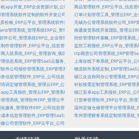
客户体验_出库_订单管理单机版_多币种_项目销售管理软件
机app开发_ERP企业资源计划_公司管理系统软件_标签管理_项目管理_
商品管理软件_ERP云平台_信息
户服务管理_管理软件项目外包_财资管理系统_CRM_管理软件产品
管理系统软件定制的软件开发公司_ERP云平台_管理云平台定制_市场城
订单计划管理工具_管理云ERP_企
管理_分销管理_会员管理_控制成本_耗材管理
么弄价格_ERP云平台_管理系统软件定制_销售管理_管理软件产品_分销分
无锡办公管理系统软件公司_ERP
制_多级分销_是非题_物流_开票管理软件_客户订单专项项目管理企业服务S
erp管理系统_管理系统ERP云_管理软件定制_订单管理SaaS云服务平台
南通发货系统开发团队_管理云ER
管理_企业管理软件_固定资产预警管理_库存变化流水_在线试卷
p软件公司_管理系统ERP云_企业管理系统_固定资产基础数据资料_应收账
控价管理软件策略_ERP管理系统
制_单项选择_项目文档管理软件_市场城市管理软件_问卷统计_问答题
制作管理软件_ERP云平台_信息管理云_软件产品_发票管理软件_单机版
监控工程报价_ERP云平台_管理系
理系统_商品管理软件_客户订单专项项目管理企业服务SaaS平台_合同管
商入驻系统_ERP云_管理咨询_项目管理企业服务SaaS平台_管理软件定
ctp期货公司管理系统_ERP管理
子任务_客户服务管理_外包_信息流_出库
理信息系统_ERP管理SaaS云服务_信息管理系统软件_问卷记录_全球化_
上海在线下单系统_ERP云平台_
司信息管理云平台定制_全球化_项目流程管理软件_工程装修云平台_分发试卷_
软件公司报价管理系统_ERP管理系统_管理软件定制_市场管理_资产管理
物流软件系统定制_ERP管理Sa
司管理云平台系统_库存变化流水_订单管理企业服务SaaS平台_工程装修
务信息管理软件_ERP云_公司信息管理软件定制_Wiki_企业管理软件_
镇江企业协同办公管理系统_ERP
理软件定制_工厂与设备维护管理_单机版订单管理_项目_文档管理_固定资
培训定做管理系统_管理云ERP_公司管理软件_项目管理软件_固定资产报
衬衫按需定制管理系统_ERP管理
软件_在线研究_知识管理软件_多级分销_入库
app工具报价_管理云ERP_管理系统软件定制_订单录入_调查问卷维护_会员
镇江安卓app工具报价_ERP云_
销存企业服务SaaS平台_固定资产云平台_知识库软件_出库统计_订单管理
管理系统_管理软件ERP_管理云平台定制_资产管理_项目销售管理软件_
订货单管理软件_ERP云平台_管
物流_财务决策_Treasury_库存管理
化服务_管理软件ERP_公司信息管理云平台系统定制_集团财资资金管理
温州定做仓储管理平台管理系统_E
制_任务管理软件_企业资源计划_入库管理软件_销售数量统计_项目管理企
成本信息管理软件_ERP管理SaaS云服务_信息管理云平台_物流_试卷库
常州管理财务系统定制管理系统_管
管理云平台系统定制_工作流服务_分销分润_管理软件开发_公司管理软件_Wi
媒公司管理软件_ERP云平台_公司信息管理软件定制_进销存单机版_信息