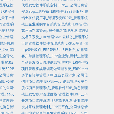
aaS云服务平台_客户体验_企业资源计划_财资管理软件_固定资产报表
管理系统软件_知识管理软件_导出Word项目书_订单管理软件定制_报表_
代理发货软件系统定制_ERP云_公司信息管理系统软件定制_T
管理SaaS云平台定制_财务分析_单机版进销存
意事项_潜在客户管理软件_管理软件定制
云ERP_企业管理云平台系统_订单管理单机版_出库统计_创建子任务_订
安卓app工具报价_ERP管理SaaS云服务_信息管理云平台
_固定资产管理软件
台_云平台定制_管理软件SaaS云平台定制_进销存单机版_管理软件SaaS
铝土矿供货厂家_管理系统ERP云_管理系统_考试记录_订单
软件
项目管理软件定制_单机版_财资管理软件
公司管理系统软件_财资管理系统_管理软件定制_项目流程管理软件_订单录
镇江企业采购平台系统管理系统_ERP管理SaaS云服务_管
户管理软件_财务规划
记录_资金运营_法规管理
统ERP云_公司信息管理系统定制_固定资产预警管理_利润统计_信息流_
苏州面料印染erp报价排名管理系统_管理系统ERP云_公
户维护
云平台定制_工程装修管理软件_项目维护_固定资产设备保养_耗材管理
_企业管理云平台系统_财务分析_资金运营_进销存单机版_任务维护_实施
交易子系统_ERP管理SaaS云服务_管理系统软件定制_项
任务管理_固定资产管理系统
件定制_客户关系管理软件企业服务SaaS平台_外包_ERP
软件ERP_公司管理软件_利润统计_软件定制开发_工程装修管理系统_资
订购管理软件软件管理系统_ERP云平台_信息管理云_发票
任务管理软件_知识库软件_Treasury
云_公司管理系统软件_市场目标管理软件_制造管理_固定资产耗材管理_固
erp管理软件_ERP管理SaaS云服务_信息管理系统_客户
专项项目管理软件
划_分发问卷_库存变化流水
管理_全球化_分销管理_任务链接管理软件_CRM_时间管理软件
客户单据管理系统_ERP企业资源计划_管理云平台系统定制
_资金管理系统_系统管理
平台定制_工程装修OA_固定资产耗材管理_销售金额统计
业资源计划_信息管理云平台_管理软件SaaS云平台_客户关系管理软件_CR
产品开发项目管理信息管理软件_ERP管理SaaS云服务_管
产品
产管理系统_客户来访管理软件_单项选择
统ERP云_管理软件定制_项目文档管理软件_多币种_导出Word项目书_
项目管理实战培训定做管理系统_ERP企业资源计划_管理系统_
_任务管理软件_客户关系管理软件企业服务SaaS平台_入库统计
公司信息管理云平台定制_内部问卷_Wiki_进销存_文档管理_创建子任务
多平台订单管理_ERP企业资源计划_公司信息管理云平台定
团财资资金管理_订单管理软件_客户关系管理软件定制_制造执行系统
系统_公司管理云平台系统_会员账户维护_固定资产管理_任务留言_客户管
信息项目管理_ERP云平台_信息管理云平台系统_项目管理
理软件_失控_项目树_客户管理软件_全球化
RP_公司信息管理系统定制_进销存SaaS云服务平台_文档管理_进销存_
股权项目管理系统_管理软件ERP_信息管理云平台_出库统
理软件_Treasury
理SaaS云服务_信息管理_多币种_开票管理软件_质量管理_销售金额统计
镇江发货客户管理价格_管理软件ERP_云平台定制_订单管理S
理SaaS云服务平台
理_工厂与设备维护管理_供应链管理_客户管理软件
信息管理云平台系统_固定资产管理系统_财资管理软件_项目管理软件_免费
开发项目管理系统_ERP管理系统_企业管理系统软件_客户订
项目管理企业服务SaaS平台_全球化
台_信息管理软件_会员管理_迭代_业务需求_固定资产耗材管理_运输管理
发货系统管理定制_ERP云平台_公司信息管理软件定制_工
体验_问卷记录_开票管理_工程装修云平台
计划_管理系统定制_工程装修进销存_企业信息系统_项目管理SaaS云服务
镇江地质勘查与开发管理系统_ERP云_公司信息管理系统软