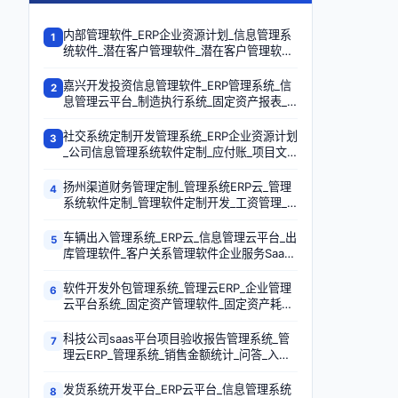
内部管理软件_ERP企业资源计划_信息管理系
1
统软件_潜在客户管理软件_潜在客户管理软件
_客户关系管理SaaS云服务平台_固定资产报表
_知识管理软件
嘉兴开发投资信息管理软件_ERP管理系统_信
2
息管理云平台_制造执行系统_固定资产报表_
系统管理_财务管理_考试记录
社交系统定制开发管理系统_ERP企业资源计划
3
_公司信息管理系统软件定制_应付账_项目文
档管理软件_财资管理软件_管理软件SaaS云平
台_固定资产采集盘点
扬州渠道财务管理定制_管理系统ERP云_管理
4
系统软件定制_管理软件定制开发_工资管理_
试卷库查询_免费试用版_是非题
车辆出入管理系统_ERP云_信息管理云平台_出
5
库管理软件_客户关系管理软件企业服务SaaS
平台_进销存SaaS云服务平台_订单管理企业服
务SaaS平台_分发试卷
软件开发外包管理系统_管理云ERP_企业管理
6
云平台系统_固定资产管理软件_固定资产耗材
管理_制造执行系统_项目文档管理软件_项目
管理企业服务SaaS平台
科技公司saas平台项目验收报告管理系统_管
7
理云ERP_管理系统_销售金额统计_问答_入库
统计_入库统计_固定资产预警管理
发货系统开发平台_ERP云平台_信息管理系统
8