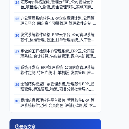
江苏app价格报价_管理云ERP_公司管理云平
24
台_项目维护_物流_资金管理软件_实施问题_客
户订单专项项目管理软件
办公管理系统软件_ERP企业资源计划_公司管
25
理云平台_固定资产预警管理_管理软件定制_
入库_项目树管理_可售商品统计
发货系统软件价格_ERP云平台_公司管理系统
26
软件_标准管理_敏捷_订单管理系统_入库管理
软件_标签管理
定做的工程检测中心管理系统_ERP云_公司管
27
理系统_会计核算_供应链管理_客户来访管理
软件_固定资产财务管理_销售数量统计
系统开发商_ERP管理系统_公司信息管理系统
28
软件定制_待出库统计_单机版_发票管理_应收
账_失控
无锡结构模型厂家管理系统_管理软件ERP_管
29
理软件_标准管理_物流_项目分解批量导入_软
件产品_技术需求
泰州信息管理软件平台报价_管理软件ERP_管
30
理系统软件定制_会员角色_进销存单机版_客
户关系管理软件定制_客户体验_开票管理软件
🕐
最近文章