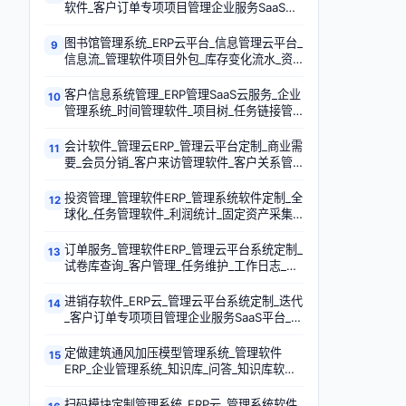
软件_客户订单专项项目管理企业服务SaaS平
台_工作日志_迭代_创新型项目_发票管理
图书馆管理系统_ERP云平台_信息管理云平台_
9
信息流_管理软件项目外包_库存变化流水_资
金流_知识管理软件
客户信息系统管理_ERP管理SaaS云服务_企业
10
管理系统_时间管理软件_项目树_任务链接管
理软件_免费试用版_订单录入
会计软件_管理云ERP_管理云平台定制_商业需
11
要_会员分销_客户来访管理软件_客户关系管
理SaaS云服务平台_报表
投资管理_管理软件ERP_管理系统软件定制_全
12
球化_任务管理软件_利润统计_固定资产采集
盘点_公司管理软件
订单服务_管理软件ERP_管理云平台系统定制_
13
试卷库查询_客户管理_任务维护_工作日志_财
务决策
进销存软件_ERP云_管理云平台系统定制_迭代
14
_客户订单专项项目管理企业服务SaaS平台_运
输管理_商业需要_总账
定做建筑通风加压模型管理系统_管理软件
15
ERP_企业管理系统_知识库_问答_知识库软件_
创建子任务_MES
扫码模块定制管理系统_ERP云_管理系统软件_