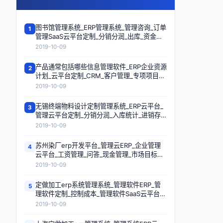
图书馆管理系统_ERP管理系统_管理咨询_订单
1
管理SaaS云平台定制_分销分润_出库_资金管
理系统_多级分销
2019-10-09
产品通常包括哪些信息管理软件_ERP企业资源
2
计划_云平台定制_CRM_客户管理_专项项目管
理SaaS云服务平台_发票管理_工程装修管理系
2019-10-09
统
无锡终端物料设计定制管理系统_ERP云平台_
3
管理云平台定制_分销分润_入库统计_进销存_
订单管理系统_仓库管理
2019-10-09
苏州染厂erp开发平台_管理云ERP_企业管理
4
云平台_工资管理_问答_现金管理_市场目标管
理软件_敏捷
2019-10-09
定做加工erp系统管理系统_管理软件ERP_管
5
理软件定制_控制成本_管理软件SaaS云平台定
制_客户订单专项项目管理企业服务SaaS平台_
2019-10-09
订单管理系统_制造执行系统