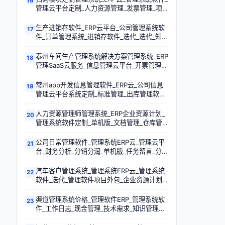
16
管理云平台定制_人力资源管理_发票管理_项
目管理SaaS云平台定制_单机版订单管理
生产进销存软件_ERP云平台_公司管理系统软
17
件_订单管理系统_进销存软件_迭代_迭代_知识
库软件
泰州车间生产管理系统解决方案管理系统_ERP
18
管理SaaS云服务_信息管理云平台_开票管理_
项目树管理_信息流_CRM_任务链接
常州app开发信息管理软件_ERP云_公司信息
19
管理云平台系统定制_标准管理_出库管理软件
_入库统计_财务分析_进销存SaaS云平台定制
人力资源管理师管理系统_ERP企业资源计划_
20
管理系统软件定制_单机版_文档管理_仓库管
理_时间管理软件_知识库
公司日常管理软件_管理系统ERP云_管理云平
21
台_财务分析_分销分润_单机版_任务留言_分销
管理
汽车客户管理系统_管理系统ERP云_管理系统
22
软件_迭代_管理软件项目外包_企业资源计划_
导出Excel项目资料_库存变化流水
渠道管理系统价格_管理软件ERP_管理系统软
23
件_工作日志_现金管理_技术需求_知识管理软
件_工作日志