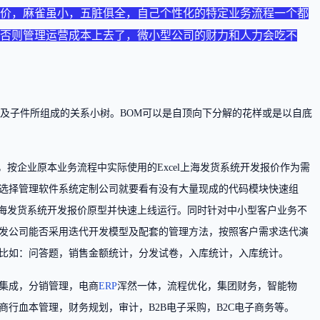
价，麻雀虽小，五脏俱全，自己个性化的特定业务流程一个都
否则管理运营成本上去了，微小型公司的财力和人力会吃不
件及子件所组成的关系小树。BOM可以是自顶向下分解的花样或是以自底
，按企业原本业务流程中实际使用的Excel上海发货系统开发报价作为需
选择管理软件系统定制公司就要看有没有大量现成的代码模块快速组
务上海发货系统开发报价原型并快速上线运行。同时针对中小型客户业务不
发公司能否采用迭代开发模型及配套的管理方法，按照客户需求迭代演
比如：问答题，销售金额统计，分发试卷，入库统计，入库统计。
集成，分销管理，电商
ERP
浑然一体，流程优化，集团财务，智能物
行血本管理，财务规划，审计，B2B电子采购，B2C电子商务等。