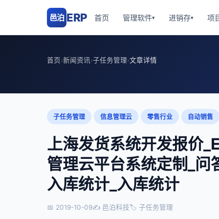
ERP
邑泊
首页
管理软件
进销存
项
▾
▾
首页
›
新闻资讯
›
子任务管理
›
文章详情
子任务管理
信息管理云
零售行业
自动销售
上海发货系统开发报价_E
管理云平台系统定制_问
入库统计_入库统计
📅 2019-10-09
✍ 邑泊科技
🏷 子任务管理