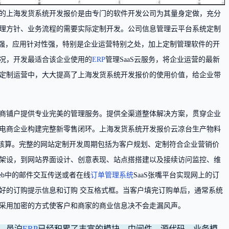
的上海发货系统开发报价是由专门的软件开发公司为其量身定做，充分
理方针、业务流程的需要实际定制开发。公司信息管理云平台系统定制
性强，应用针对性强，特别是企业运营特别之处，加上定制管理软件的开
况，开发最适合该企业使用的
ERP
管理SaaS云服务，将企业运营的最新
定制运营中，大大提高了上海发货系统开发报价的使用价值，给企业带
商铺户提供专业完美的管理服务。提供全渠道整体解决方案，贯穿企业
电商企业构建完整新零售闭环。上海发货系统开发报价云凉台生产物料
本核算。完整的网站定制开发周期包括为客户规划、定制符合企业营销价
架设，到网站界面设计、创意表现、站点搭搭建以及接续访问监控、维
eb中的邮件交互传送或者在线
订单管理系统
SaaS张嘴平台实现网上的订
好的订购提示信息和订购 交互格式框。当客户填完订购单后，通常系统
采用加密的方式使客户和商家的商业信息决不会走漏风声。
，邑泊
ERP
已经积累了丰富的模块、中间件、源代码、业务模