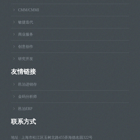
CMM/CMMI
敏捷迭代
商业服务
创意创作
研究开发
友情链接
邑泊进销存
金码分析师
邑泊ERP
联系方式
地址 : 上海市松江区玉树北路455弄海德名园322号