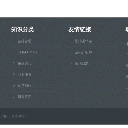
知识分类
友情链接
基础管理
邑泊进销存
CMM/CMMI
金码分析师
手
敏捷迭代
邑泊ERP
Q
商业服务
微
创意创作
E
研究开发
CP备17002168号-3