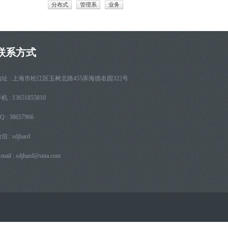
分布式
管理系
业务
联系方式
地址 : 上海市松江区玉树北路455弄海德名园322号
机 : 13651855810
Q : 38657966
信 : sdjhard
-mail :
sdjhard@sina.com