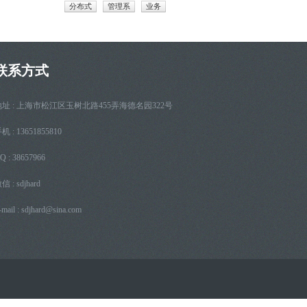
分布式
管理系
业务
联系方式
地址 : 上海市松江区玉树北路455弄海德名园322号
机 : 13651855810
Q : 38657966
信 : sdjhard
-mail :
sdjhard@sina.com