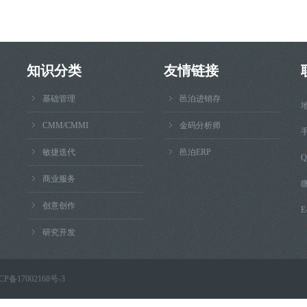
知识分类
友情链接
基础管理
邑泊进销存
CMM/CMMI
金码分析师
手
敏捷迭代
邑泊ERP
Q
商业服务
微
创意创作
E
研究开发
CP备17002168号-3