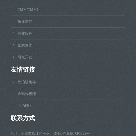
CMM/CMMI
敏捷迭代
商业服务
创意创作
研究开发
友情链接
邑泊进销存
金码分析师
邑泊ERP
联系方式
地址 : 上海市松江区玉树北路455弄海德名园322号